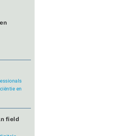
wen
fessionals
ciëntie en
n field