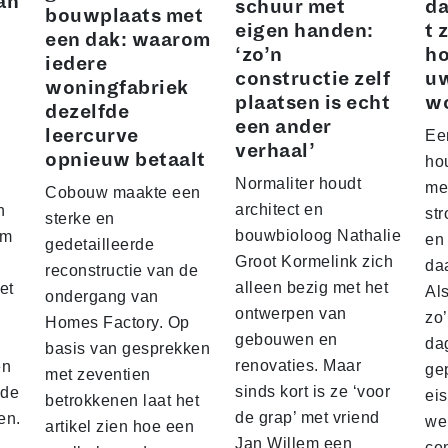
an
schuur met
da
bouwplaats met
eigen handen:
t 
een dak: waarom
‘zo’n
ho
iedere
constructie zelf
u
woningfabriek
plaatsen is echt
w
dezelfde
een ander
leercurve
Ee
verhaal’
opnieuw betaalt
hou
Normaliter houdt
me
Cobouw maakte een
architect en
n
str
sterke en
bouwbioloog Nathalie
am
en
gedetailleerde
Groot Kormelink zich
da
reconstructie van de
alleen bezig met het
et
Al
ondergang van
ontwerpen van
zo
Homes Factory. Op
gebouwen en
da
basis van gesprekken
renovaties. Maar
en
ge
met zeventien
sinds kort is ze ‘voor
nde
ei
betrokkenen laat het
de grap’ met vriend
en.
we
artikel zien hoe een
Jan Willem een
ce