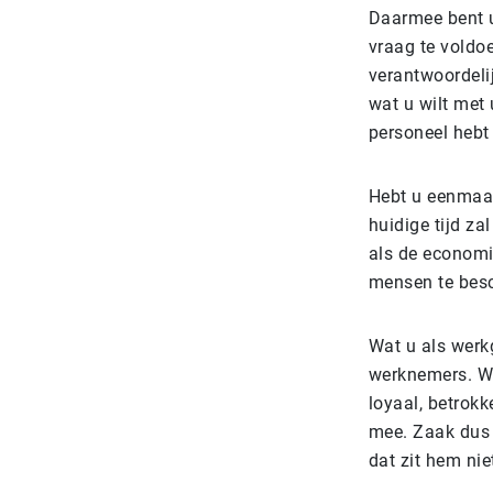
Daarmee bent u
vraag te voldo
verantwoordeli
wat u wilt met 
personeel hebt
Hebt u eenmaal 
huidige tijd z
als de economie
mensen te besc
Wat u als werkg
werknemers. We
loyaal, betrok
mee. Zaak dus 
dat zit hem nie