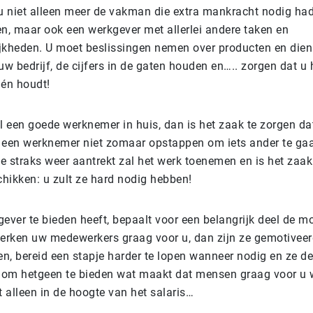
 niet alleen meer de vakman die extra mankracht nodig ha
en, maar ook een werkgever met allerlei andere taken en
jkheden. U moet beslissingen nemen over producten en die
uw bedrijf, de cijfers in de gaten houden en….. zorgen dat u h
 én houdt!
een goede werknemer in huis, dan is het zaak te zorgen dat h
al een werknemer niet zomaar opstappen om iets ander te ga
 straks weer aantrekt zal het werk toenemen en is het zaak 
hikken: u zult ze hard nodig hebben!
ever te bieden heeft, bepaalt voor een belangrijk deel de m
rken uw medewerkers graag voor u, dan zijn ze gemotiveer
ken, bereid een stapje harder te lopen wanneer nodig en ze d
om hetgeen te bieden wat maakt dat mensen graag voor u w
t alleen in de hoogte van het salaris…