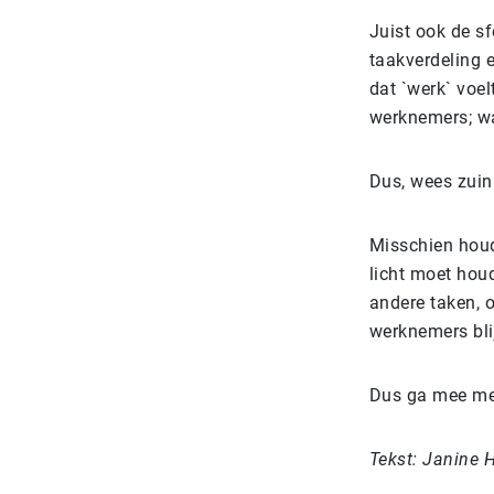
Juist ook de sf
taakverdeling 
dat `werk` voel
werknemers; wa
Dus, wees zui
Misschien houd
licht moet hou
andere taken, o
werknemers blij
Dus ga mee met
Tekst: Janine 