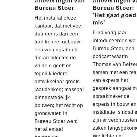
afleveringen van
afleveringen v
Bureau Stoer
Bureau Stoer:
'Het gaat goed
Het installatieloze
mis'
kantoor, dat niet veel
Eind vorig jaar
duurder is dan een
introduceerden we
traditioneel gebouw;
Bureau Stoer, een
een woningfabriek
podcast waarin
die architecten de
Thomas van Belze
vrijheid geeft en
samen met een te
tegelijk iedere
van experts het
ontwikkelaar groots
gesprek aangaat m
laat denken; massaal
spraakmakende
binnenstedelijk
experts in bouw en
bouwen; het recht op
installatie. sindsdi
grondwater. In
zijn er verontruste
Bureau Stoer werd
zaken langsgekom
het allemaal
We lichten er