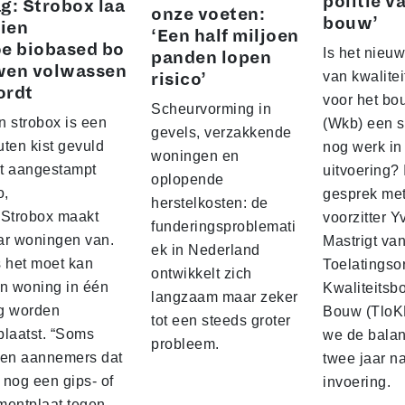
politie v
g: Strobox laa
onze voeten:
bouw’
zien
‘Een half miljoen
e biobased bo
Is het nieuw
panden lopen
wen volwassen
van kwalite
risico’
ordt
voor het b
Scheurvorming in
n strobox is een
(Wkb) een s
gevels, verzakkende
ten kist gevuld
nog werk in
woningen en
t aangestampt
uitvoering? 
oplopende
o,
gesprek me
herstelkosten: de
 Strobox maakt
voorzitter 
funderingsproblemati
ar woningen van.
Mastrigt va
ek in Nederland
s het moet kan
Toelatingso
ontwikkelt zich
’n woning in één
Kwaliteitsb
langzaam maar zeker
g worden
Bouw (TloK
tot een steeds groter
plaatst. “Soms
we de balan
probleem.
sen aannemers dat
twee jaar n
 nog een gips‑ of
invoering.
mentplaat tegen