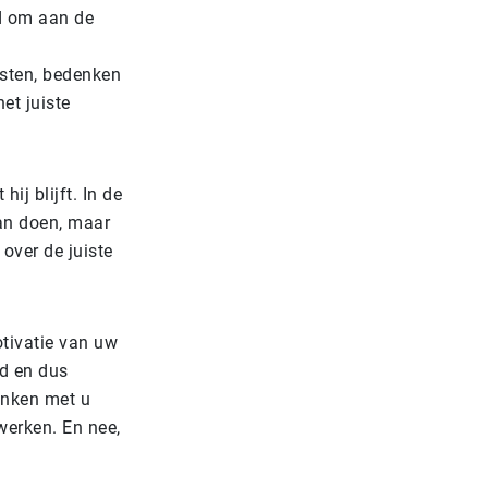
d om aan de
nsten, bedenken
et juiste
ij blijft. In de
an doen, maar
over de juiste
otivatie van uw
d en dus
enken met u
erken. En nee,