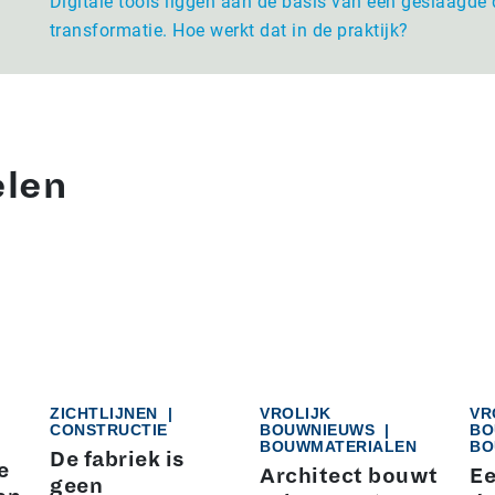
Digitale tools liggen aan de basis van een geslaagde 
transformatie. Hoe werkt dat in de praktijk?
elen
ZICHTLIJNEN
|
VROLIJK
VR
CONSTRUCTIE
BOUWNIEUWS
|
BO
BOUWMATERIALEN
BO
De fabriek is
e
Architect bouwt
Ee
geen