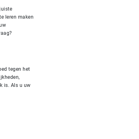
juiste
 te leren maken
 uw
graag?
oed tegen het
ijkheden,
k is. Als u uw