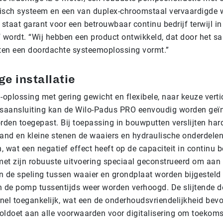
isch systeem en een van duplex-chroomstaal vervaardigde 
 staat garant voor een betrouwbaar continu bedrijf terwijl in
f wordt. “Wij hebben een product ontwikkeld, dat door het 
en een doordachte systeemoplossing vormt.”
e installatie
-oplossing met gering gewicht en flexibele, naar keuze verti
rsaansluiting kan de Wilo-Padus PRO eenvoudig worden geïn
rden toegepast. Bij toepassing in bouwputten verslijten har
zand en kleine stenen de waaiers en hydraulische onderdele
at een negatief effect heeft op de capaciteit in continu be
et zijn robuuste uitvoering speciaal geconstrueerd om aan 
n de speling tussen waaier en grondplaat worden bijgestel
an de pomp tussentijds weer worden verhoogd. De slijtende d
nel toegankelijk, wat een de onderhoudsvriendelijkheid bevo
doet aan alle voorwaarden voor digitalisering om toekoms