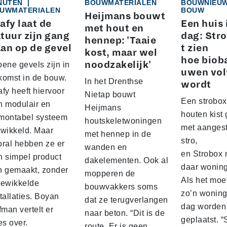
NUTEN
|
BOUWMATERIALEN
BOUWNIEU
UWMATERIALEN
BOUW
Heijmans bouwt
afy laat de
Een huis 
met hout en
tuur zijn gang
dag: Stro
hennep: 'Taaie
an op de gevel
t zien
kost, maar wel
hoe biob
noodzakelijk'
ene gevels zijn in
uwen vo
komst in de bouw.
In het Drenthse
wordt
fy heeft hiervoor
Nietap bouwt
Een strobox
n modulair en
Heijmans
houten kist
montabel systeem
houtskeletwoningen
met aanges
twikkeld. Maar
met hennep in de
stro,
oral hebben ze er
wanden en
en Strobox 
n simpel product
dakelementen. Ook al
daar wonin
n gemaakt, zonder
mopperen de
Als het moe
gewikkelde
bouwvakkers soms
zo’n woning
tallaties. Boyan
dat ze terugverlangen
dag worden
fman vertelt er
naar beton. “Dit is de
geplaatst. 
es over.
route. Er is geen