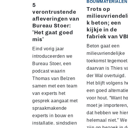
BOUWMATERIALEN
5
Trots op
verontrustende
milieuvriendel
afleveringen van
k beton; een
Bureau Stoer:
kijkje in de
'Het gaat goed
fabriek van VB
mis'
Beton gaat een
Eind vorig jaar
milieuvriendelijke
introduceerden we
toekomst tegemoet
Bureau Stoer, een
daarvan is Thies v
podcast waarin
der Wal overtuigd.
Thomas van Belzen
Het blijft volgens 
samen met een team
een goed alternatie
van experts het
voor hout. “Want h
gesprek aangaat met
moet je importeren
spraakmakende
dat hebben we hier
experts in bouw en
helemaal niet.” We
installatie. sindsdien
zijn op bezoek in d