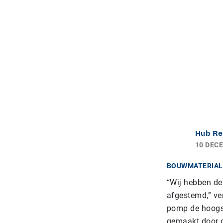
Hub Re
10 DEC
BOUWMATERIAL
“Wij hebben de
afgestemd,” ver
pomp de hoogst
gemaakt door d