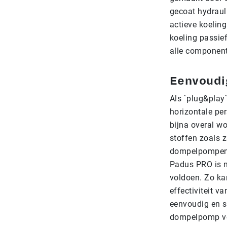
gecoat hydraul
actieve koeling
koeling passie
alle component
Eenvoudig
Als `plug&play`
horizontale pe
bijna overal wo
stoffen zoals 
dompelpompen, w
Padus PRO is m
voldoen. Zo ka
effectiviteit v
eenvoudig en s
dompelpomp vol