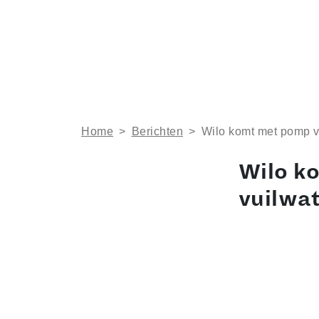
Home
>
Berichten
>
Wilo komt met pomp vo
Wilo k
vuilwa