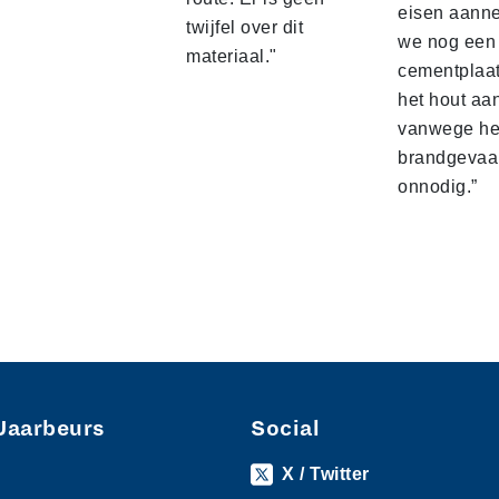
eisen aann
twijfel over dit
we nog een 
materiaal."
cementplaat
het hout aa
vanwege he
brandgevaar
onnodig.”
Jaarbeurs
Social
X / Twitter