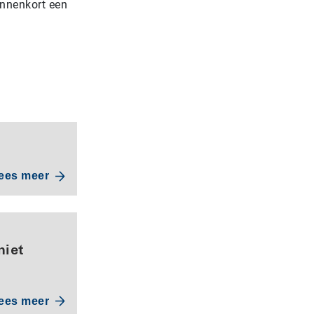
innenkort een
ees meer
niet
ees meer