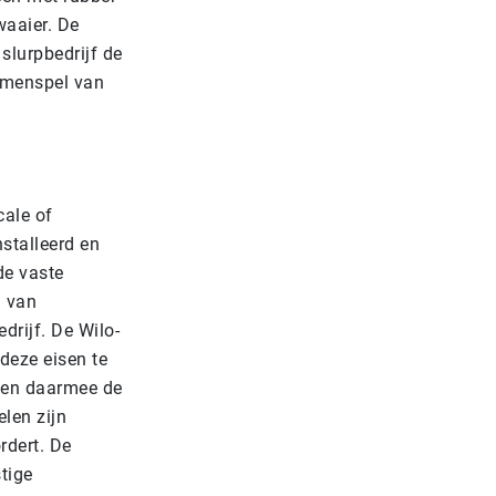
waaier. De
 slurpbedrijf de
samenspel van
cale of
stalleerd en
de vaste
n van
drijf. De Wilo-
deze eisen te
d en daarmee de
elen zijn
rdert. De
tige