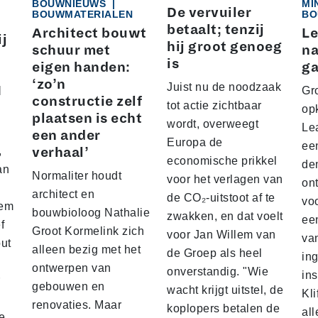
BOUWNIEUWS
|
MI
De vervuiler
BOUWMATERIALEN
BO
betaalt; tenzij
Architect bouwt
Le
ij
hij groot genoeg
schuur met
na
is
eigen handen:
ga
‘zo’n
Juist nu de noodzaak
I
Gro
constructie zelf
tot actie zichtbaar
op
plaatsen is echt
wordt, overweegt
Lea
een ander
Europa de
ee
,
verhaal’
economische prikkel
de
an
Normaliter houdt
voor het verlagen van
on
architect en
de CO₂-uitstoot af te
vo
hem
bouwbioloog Nathalie
zwakken, en dat voelt
ee
f
Groot Kormelink zich
voor Jan Willem van
va
out
alleen bezig met het
de Groep als heel
in
,
ontwerpen van
onverstandig. "Wie
ins
gebouwen en
wacht krijgt uitstel, de
Kli
renovaties. Maar
koplopers betalen de
all
e