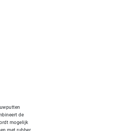
ouwputten
mbineert de
ordt mogelijk
een met rubber