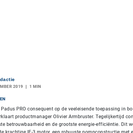
dactie
EMBER 2019
1 MIN
EN
 Padus PRO consequent op de veeleisende toepassing in b
klaart productmanager Olivier Armbruster. Tegelijkertijd co
e betrouwbaarheid en de grootste energie-efficiëntie. Dit w
e krachtige IE-3 motor, een robuuste pompconstructie met 