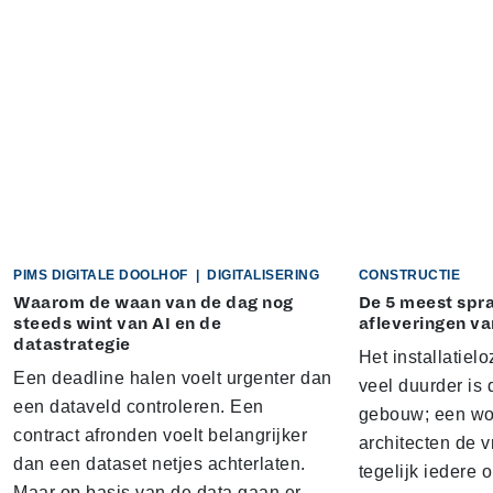
PIMS DIGITALE DOOLHOF
|
DIGITALISERING
CONSTRUCTIE
Waarom de waan van de dag nog
De 5 meest sp
steeds wint van AI en de
afleveringen va
datastrategie
Het installatielo
Een deadline halen voelt urgenter dan
veel duurder is 
een dataveld controleren. Een
gebouw; een won
contract afronden voelt belangrijker
architecten de v
dan een dataset netjes achterlaten.
tegelijk iedere 
Maar op basis van de data gaan er