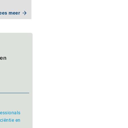
ees meer
wen
fessionals
ciëntie en