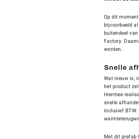
Op dit moment 
bijvoorbeeld a
buitendeel va
Factory. Daarn
worden.
Snelle af
Wat nieuw is, i
het product zel
Hiermee realise
snelle afhandel
inclusief BTW. 
warmteterugwin
Met dit prefab 