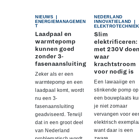
NIEUWS
|
NEDERLAND
ENERGIEMANAGEMEN
INNOVATIELAND
|
T
ELEKTROTECHNIE
Laadpaal en
Slim
warmtepomp
elektrificeren:
kunnen goed
met 230V doe
zonder 3-
waar
fasenaansluiting
krachtstroom
voor nodig is
Zeker als er een
Een lawaaiige en
warmtepomp en een
stinkende pomp op
laadpaal komt, wordt
een bouwplaats ku
nu een 3-
je niet zomaar
fasenaansluiting
vervangen voor ee
geadviseerd. Terwijl
elektrisch exempla
dat in een groot deel
want daar is een
van Nederland
zware
problematisch wordt.