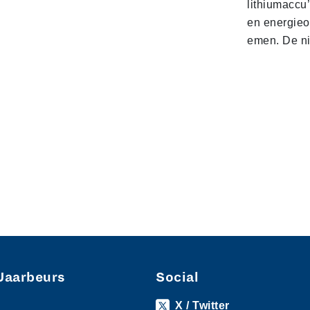
lithiumaccu
en energieo
emen. De 
Jaarbeurs
Social
X / Twitter