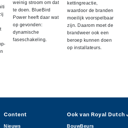
weinig stroom om dat
kettingreactie,
iti
te doen. BlueBird
waardoor de branden
ij
Power heeft daar wat
moeilijk voorspelbaar
op gevonden:
zijn. Daarom moet de
t
dynamische
brandweer ook een
faseschakeling.
beroep kunnen doen
mp-
op installateurs.
en
Content
Ook van Royal Dutch 
Nieuws
BouwBeurs