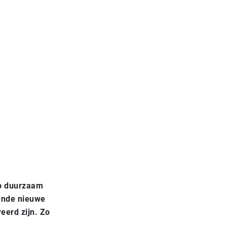
ab duurzaam
rende nieuwe
reerd zijn. Zo