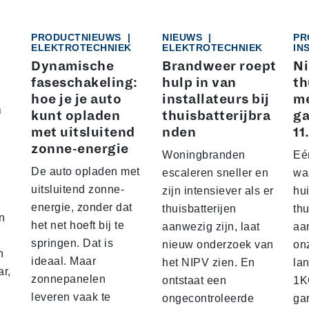
PRODUCTNIEUWS
|
NIEUWS
|
PR
ELEKTROTECHNIEK
ELEKTROTECHNIEK
IN
K
Dynamische
Brandweer roept
N
faseschakeling:
hulp in van
th
hoe je je auto
installateurs bij
me
n
kunt opladen
thuisbatterijbra
ga
met uitsluitend
nden
11
zonne-energie
Woningbranden
Eé
De auto opladen met
escaleren sneller en
wa
uitsluitend zonne-
zijn intensiever als er
hu
energie, zonder dat
thuisbatterijen
thu
n
het net hoeft bij te
aanwezig zijn, laat
aa
springen. Dat is
nieuw onderzoek van
on
n
ideaal. Maar
het NIPV zien. En
la
ar,
zonnepanelen
ontstaat een
1
leveren vaak te
ongecontroleerde
ga