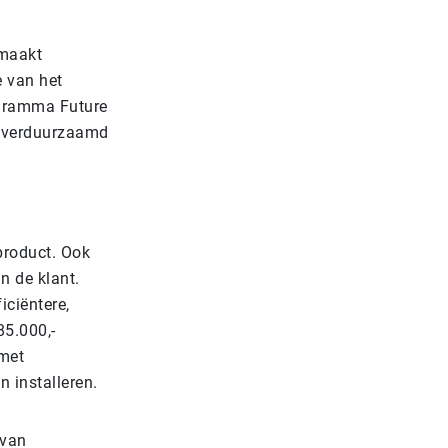
 maakt
e van het
ogramma Future
n verduurzaamd
 product. Ook
n de klant.
iciëntere,
85.000,-
 met
n installeren.
 van