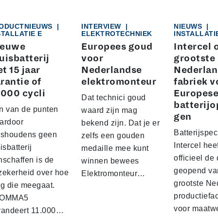
ODUCTNIEUWS
|
INTERVIEW
|
NIEUWS
|
STALLATIE E
ELEKTROTECHNIEK
INSTALLATI
ieuwe
Europees goud
Intercel 
uisbatterij
voor
grootste
t 15 jaar
Nederlandse
Nederlan
rantie of
elektromonteur
fabriek v
.000 cycli
Europes
Dat technici goud
batterijo
n van de punten
waard zijn mag
gen
ardoor
bekend zijn. Dat je er
Batterijspeci
ishoudens geen
zelfs een gouden
Intercel hee
isbatterij
medaille mee kunt
officieel de
nschaffen is de
winnen bewees
geopend va
zekerheid over hoe
Elektromonteur…
grootste Ne
ng die meegaat.
productiefaci
KOMMA5
voor maatw
randeert 11.000…