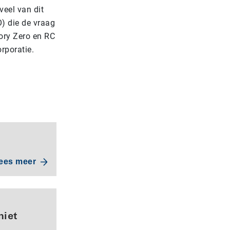
veel van dit
) die de vraag
ory Zero en RC
orporatie.
ees meer
niet