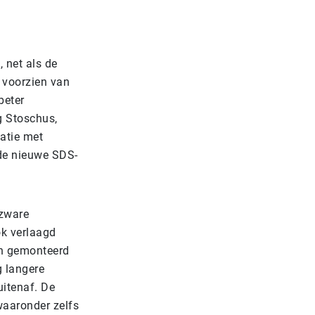
 net als de
 voorzien van
beter
g Stoschus,
atie met
de nieuwe SDS-
 zware
ok verlaagd
en gemonteerd
 langere
uitenaf. De
waaronder zelfs