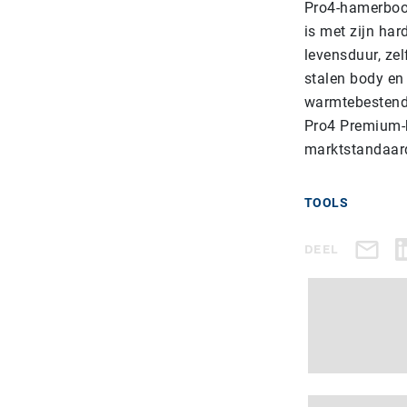
Pro4-hamerboor
is met zijn har
levensduur, zel
stalen body en
warmtebestend
Pro4 Premium-b
marktstandaar
TOOLS
DEEL