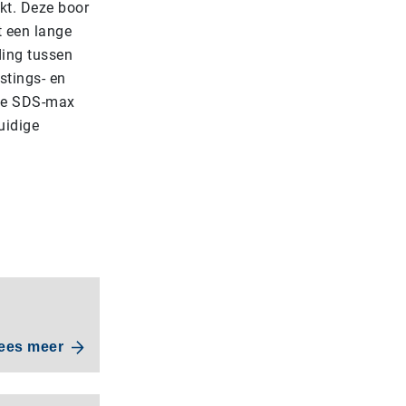
kt. Deze boor
t een lange
ding tussen
stings- en
de SDS-max
uidige
ees meer