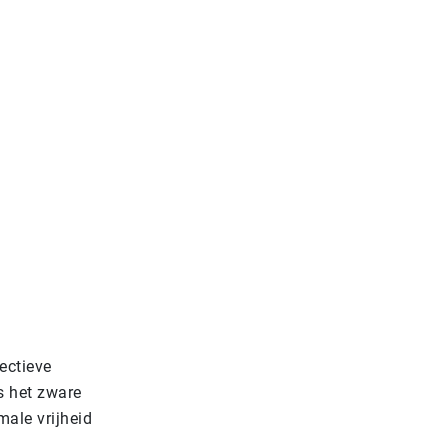
ectieve
s het zware
male vrijheid