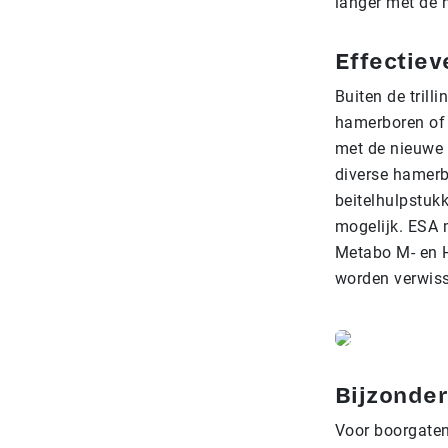
langer met de 
Effectiev
Buiten de trill
hamerboren of 
met de nieuwe 
diverse hamerb
beitelhulpstuk
mogelijk. ESA 
Metabo M- en H
worden verwiss
Bijzonder
Voor boorgaten