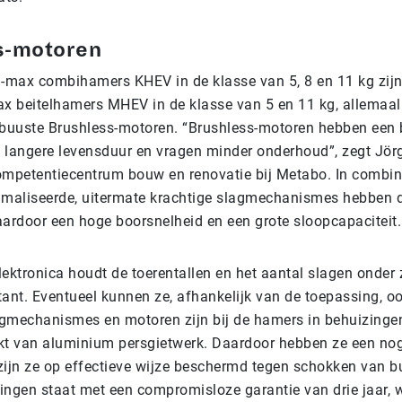
s-motoren
max combihamers KHEV in de klasse van 5, 8 en 11 kg zijn,
 beitelhamers MHEV in de klasse van 5 en 11 kg, allemaal
obuuste Brushless-motoren. “Brushless-motoren hebben een 
 langere levensduur en vragen minder onderhoud”, zegt Jör
ompetentiecentrum bouw en renovatie bij Metabo. In combin
imaliseerde, uitermate krachtige slagmechanismes hebben 
rdoor een hoge boorsnelheid en een grote sloopcapaciteit.
lektronica houdt de toerentallen en het aantal slagen onder
tant. Eventueel kunnen ze, afhankelijk van de toepassing, o
gmechanismes en motoren zijn bij de hamers in behuizing
kt van aluminium persgietwerk. Daardoor hebben ze een nog
zijn ze op effectieve wijze beschermd tegen schokken van b
rtingen staat met een compromisloze garantie van drie jaar, 