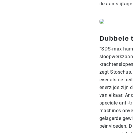
de aan slijtag
Dubbele t
“SDS-max hamer
sloopwerkzaamh
krachtenslopen
zegt Stoschus.
evenals de bei
enerzijds zijn
van elkaar. An
speciale anti-t
machines onverm
gelagerde gewic
beïnvloeden. Da