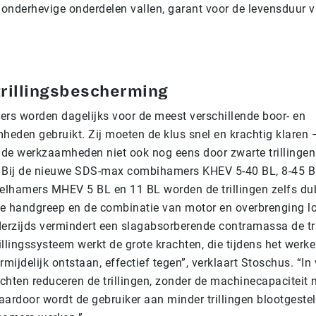
e onderhevige onderdelen vallen, garant voor de levensduur 
rillingsbescherming
s worden dagelijks voor de meest verschillende boor- en
eden gebruikt. Zij moeten de klus snel en krachtig klaren –
de werkzaamheden niet ook nog eens door zwarte trillingen 
 Bij de nieuwe SDS-max combihamers KHEV 5-40 BL, 8-45 B
telhamers MHEV 5 BL en 11 BL worden de trillingen zelfs d
 de handgreep en de combinatie van motor en overbrenging 
derzijds vermindert een slagabsorberende contramassa de tril
rillingssysteem werkt de grote krachten, die tijdens het werk
ijdelijk ontstaan, effectief tegen”, verklaart Stoschus. “In
hten reduceren de trillingen, zonder de machinecapaciteit n
ardoor wordt de gebruiker aan minder trillingen blootgestel