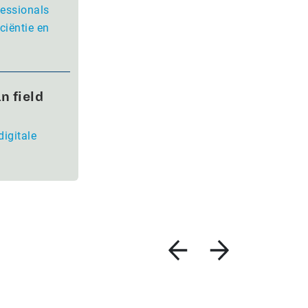
fessionals
ciëntie en
n field
digitale