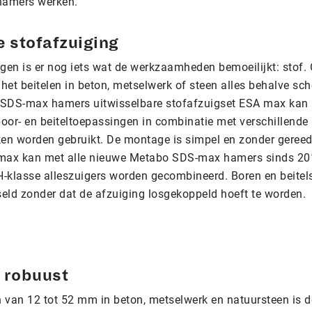
hamers werken.”
e stofafzuiging
ingen is er nog iets wat de werkzaamheden bemoeilijkt: stof
het beitelen in beton, metselwerk of steen alles behalve sch
SDS-max hamers uitwisselbare stofafzuigset ESA max kan 
oor- en beiteltoepassingen in combinatie met verschillende
ken worden gebruikt. De montage is simpel en zonder geree
max kan met alle nieuwe Metabo SDS-max hamers sinds 201
-klasse alleszuigers worden gecombineerd. Boren en beitel
eld zonder dat de afzuiging losgekoppeld hoeft te worden.
 robuust
 van 12 tot 52 mm in beton, metselwerk en natuursteen is