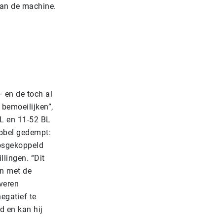
van de machine.
 en de toch al
bemoeilijken”,
L en 11-52 BL
ubbel gedempt:
losgekoppeld
lingen. “Dit
en met de
 veren
egatief te
d en kan hij