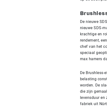
Brushles
De nieuwe SDS-
nieuwe SDS-max
krachtige en r
rendement, een
chef van het c
speciaal geopt
max hamers daa
De Brushless-e
belasting cons
worden. De sla
die zijn gemaa
levensduur en 
fabriek uit Nü