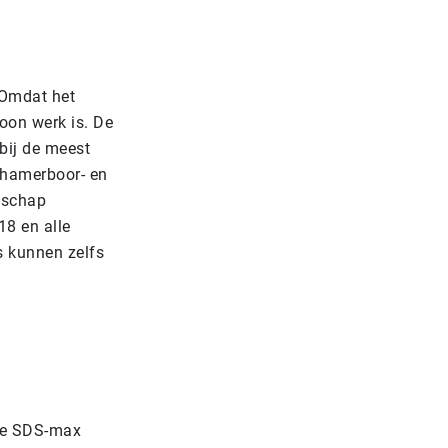
. Omdat het
oon werk is. De
bij de meest
 hamerboor- en
dschap
8 en alle
s kunnen zelfs
 de SDS-max