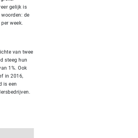
er gelijk is
e woorden: de
 per week.
zichte van twee
ld steeg hun
 van 1%. Ook
f in 2016,
d is een
ersbedrijven.