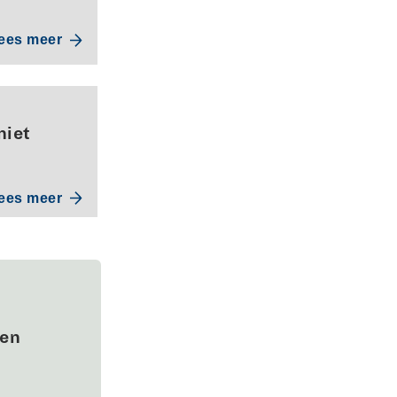
ees meer
niet
ees meer
wen