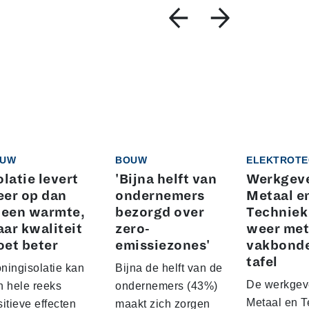
UW
BOUW
ELEKTROTE
olatie levert
'Bijna helft van
Werkgeve
er op dan
ondernemers
Metaal e
leen warmte,
bezorgd over
Techniek
ar kwaliteit
zero-
weer met
et beter
emissiezones'
vakbond
tafel
ningisolatie kan
Bijna de helft van de
De werkgeve
n hele reeks
ondernemers (43%)
Metaal en T
itieve effecten
maakt zich zorgen