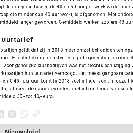
jl de groep die tussen de 40 en 50 uur per week werkt ongeve
roep die minder dan 40 uur werkt, is afgenomen. Met ander
middeld langer geworden. Gemiddeld werken zzp`ers 48 uur
uurtarief
tpartijen geldt dat zij in 2018 meer omzet behaalden ten op
ooral E-installateurs maakten een grote groei door, gemidde
 Voor generieke klusbedrijven was het slechts een stijging
rktpartijen hun uurtarief verhoogd. Het meest gangbare tarie
- en € 45,- per uur, komt in 2018 veel minder voor. In deze tij
€ 45,- of meer de norm geworden, met uitzondering van schild
iddeld 35,- tot 40,- euro.
Nieuwsbrief