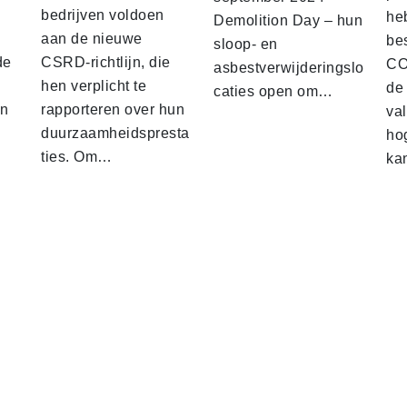
bedrijven voldoen
he
Demolition Day – hun
aan de nieuwe
be
sloop- en
de
CSRD-richtlijn, die
CO2
asbestverwijderingslo
hen verplicht te
de
caties open om…
en
rapporteren over hun
val
duurzaamheidspresta
ho
ties. Om…
ka