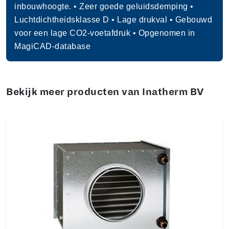
inbouwhoogte. • Zeer goede geluidsdemping •
Luchtdichtheidsklasse D • Lage drukval • Gebouwd
voor een lage CO2-voetafdruk • Opgenomen in
MagiCAD-database
Bekijk meer producten van Inatherm BV