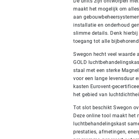
De units zijn ontworpen met
maakt het mogelijk om alles
aan gebouwbeheersystemen, 
installatie en onderhoud ge
slimme details. Denk hierbij
toegang tot alle bijbehoren
Swegon hecht veel waarde a
GOLD luchtbehandelingskast
staal met een sterke Magnel
voor een lange levensduur e
kasten Eurovent-gecertifice
het gebied van luchtdichthe
Tot slot beschikt Swegon ov
Deze online tool maakt het 
luchtbehandelingskast samen t
prestaties, afmetingen, ener