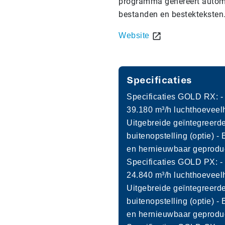
programma genereert automa
bestanden en bestekteksten
Website
Specificaties
Specificaties GOLD RX: -
39.180 m³/h luchthoeveelh
Uitgebreide geïntegreerde
buitenopstelling (optie) -
en hernieuwbaar geproduc
Specificaties GOLD PX: -
24.840 m³/h luchthoeveelh
Uitgebreide geïntegreerde
buitenopstelling (optie) -
en hernieuwbaar geproduc