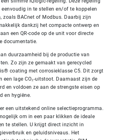
 een slimme IQlogic-regeling. Deze regeling
 eenvoudig in te stellen en/of te koppelen
zoals BACnet of Modbus. Daarbij zijn
makkelijk dankzij het compacte ontwerp en
 aan een QR-code op de unit voor directe
de documentatie.
an duurzaamheid bij de productie van
en. Zo zijn ze gemaakt van gerecycled
is® coating met corrosieklasse C5. Dit zorgt
n een lage CO₂-uitstoot. Daarnaast zijn de
erd en voldoen ze aan de strengste eisen op
id en hygiëne.
er een uitstekend online selectieprogramma.
mogelijk om in een paar klikken de ideale
e stellen. U krijgt direct inzicht in
gieverbruik en geluidsniveaus. Het