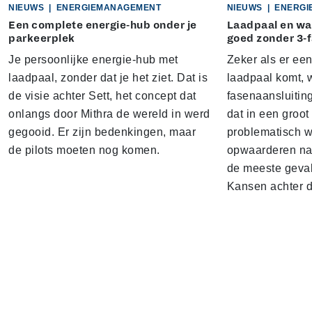
NIEUWS
|
ENERGIEMANAGEMENT
NIEUWS
|
ENERGI
Een complete energie-hub onder je
Laadpaal en w
parkeerplek
goed zonder 3-f
Je persoonlijke energie-hub met
Zeker als er e
laadpaal, zonder dat je het ziet. Dat is
laadpaal komt, 
de visie achter Sett, het concept dat
fasenaansluiting
onlangs door Mithra de wereld in werd
dat in een groo
gegooid. Er zijn bedenkingen, maar
problematisch w
de pilots moeten nog komen.
opwaarderen naa
de meeste gevall
Kansen achter d