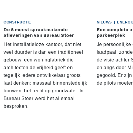
CONSTRUCTIE
NIEUWS
|
ENERGI
De 5 meest spraakmakende
Een complete e
afleveringen van Bureau Stoer
parkeerplek
Het installatieloze kantoor, dat niet
Je persoonlijke
veel duurder is dan een traditioneel
laadpaal, zonder 
gebouw; een woningfabriek die
de visie achter 
architecten de vrijheid geeft en
onlangs door Mi
tegelijk iedere ontwikkelaar groots
gegooid. Er zij
laat denken; massaal binnenstedelijk
de pilots moete
bouwen; het recht op grondwater. In
Bureau Stoer werd het allemaal
besproken.