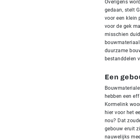
Overigens word
gedaan, stelt 
voor een klein 
voor de gek ma
misschien duid
bouwmateriaal. 
duurzame bouwp
bestanddelen v
Een gebo
Bouwmaterialen
hebben een eff
Kormelink woon
hier voor het 
nou? Dat zoude
gebouw eruit z
nauwelijks meer