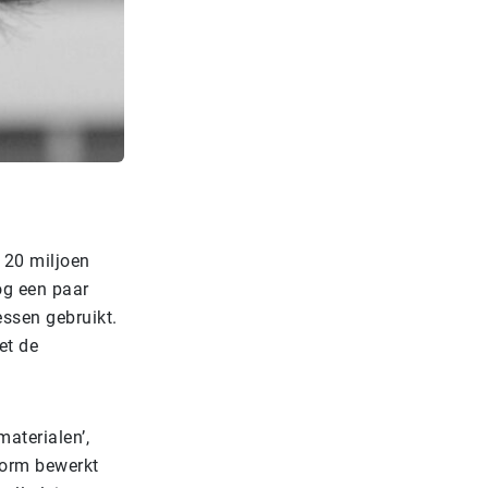
 120 miljoen
og een paar
essen gebruikt.
et de
aterialen’,
norm bewerkt