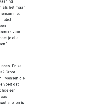
nwashing
n als het maar
 mensen niet
n label
 een
itsmerk voor
oet je alle
ten.’
ussen. En ze
we? Groot
n. ‘Mensen die
e voelt dat
k hoe een
laas
oet snel en is