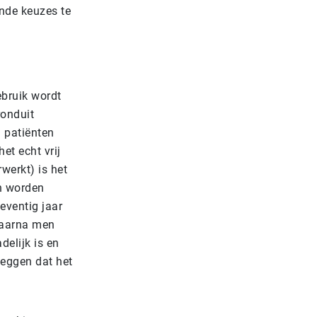
onde keuzes te
ebruik wordt
onduit
n patiënten
et echt vrij
werkt) is het
en worden
eventig jaar
waarna men
elijk is en
zeggen dat het