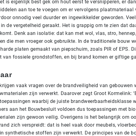
et is eigenlijk best gek om hout eerst te versnipperen, er dan 
iddelen aan toe te voegen om er vervolgens plaatmateriaal 
door onnodig veel duurder en ingewikkelder geworden. Veel 
 in de vergetelheid geraakt. Het is grappig om te zien dat d
omt. Denk aan isolatie: dat kan met wol, vlas, stro, hennep
en die men vroeger ook gebruikte. In de traditionele bouw w
 harde platen gemaakt van piepschuim, zoals PIR of EPS. Di
 van fossiele grondstoffen, en bij brand komen er giftige gas
vaar
rijgen vaak vragen over de brandveiligheid van gebouwen w
wmaterialen zijn verwerkt. Daarover zegt Groot Kormelink: ‘E
 toepassingen waarbij de juiste brandweerbaarheidsklasse 
ers aan het Bouwbesluit voldoen dus toepassingen met bio
erialen zijn gewoon veilig. Overigens is het belangrijk om oo
and zich verspreidt: dat is heel vaak door meubels, vloerbe
in synthetische stoffen zijn verwerkt. De principes van de 