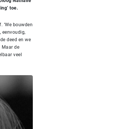
oloog Nathalie
ing’ toe.
ef. ‘We bouwden
, eenvoudig,
rede deed en we
. Maar de
lbaar veel