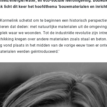
milieu/energie/water, en eco-sociale leefomgeving. Bouwbi
k licht dit keer het hoofdthema ‘bouwmaterialen en inricht
 Kormelink schetst om te beginnen een historisch perspecti
ieren dat deden: met natuurlijke materialen uit de omgeving
plek waar we woonden. Tot de industriële revolutie zijn int
hikking kregen over andere materialen zoals staal en beton
g vond plaats in het midden van de vorige eeuw toen er onte
aterialen werden geïntroduceerd.’