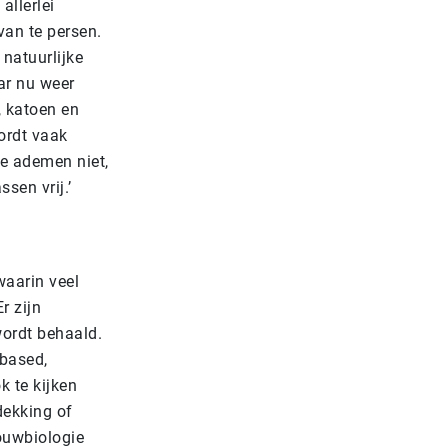
allerlei
van te persen.
natuurlijke
aar nu weer
, katoen en
ordt vaak
e ademen niet,
sen vrij.’
aarin veel
r zijn
wordt behaald.
based,
k te kijken
dekking of
bouwbiologie