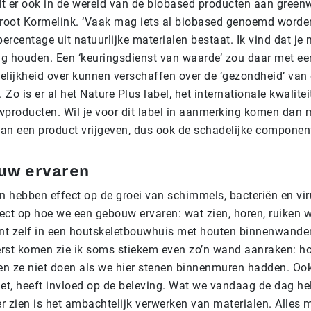
t er ook in de wereld van de biobased producten aan gree
Groot Kormelink. ‘Vaak mag iets al biobased genoemd worde
percentage uit natuurlijke materialen bestaat. Ik vind dat je
g houden. Een ‘keuringsdienst van waarde’ zou daar met ee
elijkheid over kunnen verschaffen over de ‘gezondheid’ van
Zo is er al het Nature Plus label, het internationale kwalite
roducten. Wil je voor dit label in aanmerking komen dan m
an een product vrijgeven, dus ook de schadelijke componen
uw ervaren
 hebben effect op de groei van schimmels, bacteriën en vir
ect op hoe we een gebouw ervaren: wat zien, horen, ruiken 
t zelf in een houtskeletbouwhuis met houten binnenwande
eerst komen zie ik soms stiekem even zo’n wand aanraken: ho
n ze niet doen als we hier stenen binnenmuren hadden. Oo
iet, heeft invloed op de beleving. Wat we vandaag de dag he
 zien is het ambachtelijk verwerken van materialen. Alles m