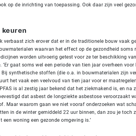
 ook op de inrichting van toepassing. Ook daar zijn veel gez
 keuren
 verbaast zich erover dat er in de traditionele bouw vaak g
ouwmaterialen waarvan het effect op de gezondheid soms r
edicijnen worden uitvoerig getest voor ze ter beschikking va
. ‘Er gaat soms wel een periode van tien jaar overheen voor h
Bij synthetische stoffen (die o.a. in bouwmaterialen zijn ver
urt het vaak een veelvoud van tien jaar voor er maatregel
PFAS is al zestig jaar bekend dat het ziekmakend is, en na z
 bevestigd dat asbest de longziekte asbestose veroorzaakt 
of. Maar waarom gaan we niet vooraf onderzoeken wat schad
tten in de winter gemiddeld 22 uur binnen, dan zou je toch 
dat een woning een gezonde omgeving is.’