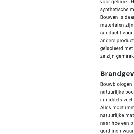
voor gebruik. H
synthetische m
Bouwen is daar
materialen zijn
aandacht voor k
andere product
geïsoleerd met
ze zijn gemaakt
Brandge
Bouwbiologen k
natuurlijke bou
inmiddels veel
Alles moet imm
natuurlijke mat
naar hoe een br
gordijnen waar