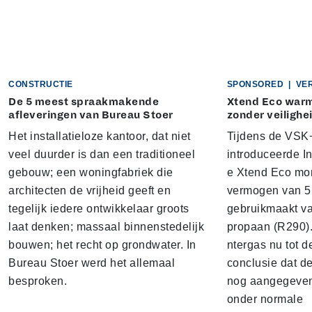
CONSTRUCTIE
SPONSORED
|
VE
De 5 meest spraakmakende
Xtend Eco war
afleveringen van Bureau Stoer
zonder veilighe
Het installatieloze kantoor, dat niet
Tijdens de VSK+
veel duurder is dan een traditioneel
introduceerde I
gebouw; een woningfabriek die
e Xtend Eco mo
architecten de vrijheid geeft en
vermogen van 5 
tegelijk iedere ontwikkelaar groots
gebruikmaakt v
laat denken; massaal binnenstedelijk
propaan (R290).
bouwen; het recht op grondwater. In
ntergas nu tot d
Bureau Stoer werd het allemaal
conclusie dat d
besproken.
nog aangegeven
onder normale