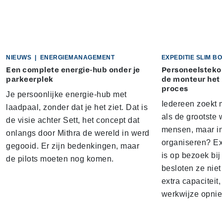
NIEUWS
|
ENERGIEMANAGEMENT
EXPEDITIE SLIM 
Een complete energie-hub onder je
Personeelstekor
parkeerplek
de monteur het
proces
Je persoonlijke energie-hub met
Iedereen zoekt 
laadpaal, zonder dat je het ziet. Dat is
als de grootste w
de visie achter Sett, het concept dat
mensen, maar i
onlangs door Mithra de wereld in werd
organiseren? E
gegooid. Er zijn bedenkingen, maar
is op bezoek bi
de pilots moeten nog komen.
besloten ze nie
extra capacitei
werkwijze opnie