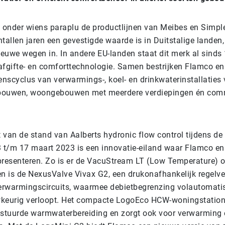
, onder wiens paraplu de productlijnen van Meibes en Simple
entallen jaren een gevestigde waarde is in Duitstalige lande
nieuwe wegen in. In andere EU-landen staat dit merk al sind
, afgifte- en comforttechnologie. Samen bestrijken Flamco e
enscyclus van verwarmings-, koel- en drinkwaterinstallaties
gebouwen, woongebouwen met meerdere verdiepingen én com
 van de stand van Aalberts hydronic flow control tijdens de 
3 t/m 17 maart 2023 is een innovatie-eiland waar Flamco 
presenteren. Zo is er de VacuStream LT (Low Temperature) o
en is de NexusValve Vivax G2, een drukonafhankelijk regelve
verwarmingscircuits, waarmee debietbegrenzing volautomati
keurig verloopt. Het compacte LogoEco HCW-woningstation
estuurde warmwaterbereiding en zorgt ook voor verwarming 