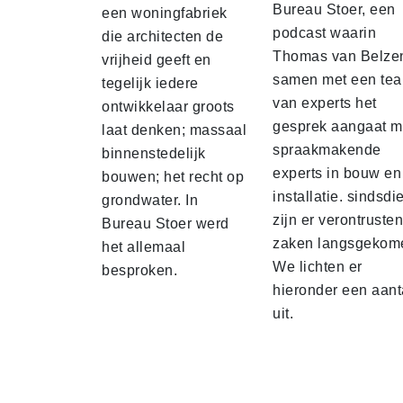
Bureau Stoer, een
een woningfabriek
podcast waarin
die architecten de
Thomas van Belze
vrijheid geeft en
samen met een te
tegelijk iedere
van experts het
ontwikkelaar groots
gesprek aangaat m
laat denken; massaal
spraakmakende
binnenstedelijk
experts in bouw en
bouwen; het recht op
installatie. sindsdi
grondwater. In
zijn er verontruste
Bureau Stoer werd
zaken langsgekom
het allemaal
We lichten er
besproken.
hieronder een aant
uit.