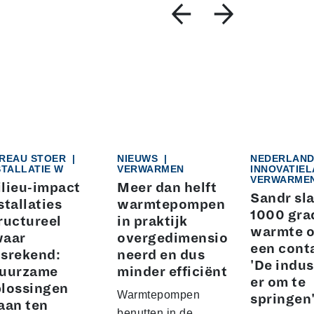
REAU STOER
|
NIEUWS
|
NEDERLAN
STALLATIE W
VERWARMEN
INNOVATIE
VERWARME
lieu-impact
Meer dan helft
Sandr sla
stallaties
warmtepompen
1000 gra
ructureel
in praktijk
warmte o
waar
overgedimensio
een cont
srekend:
neerd en dus
'De indus
Duurzame
minder efficiënt
er om te
lossingen
Warmtepompen
springen
aan ten
benutten in de