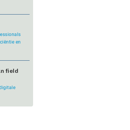
fessionals
ciëntie en
n field
digitale