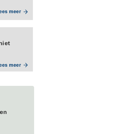
ees meer
niet
ees meer
wen