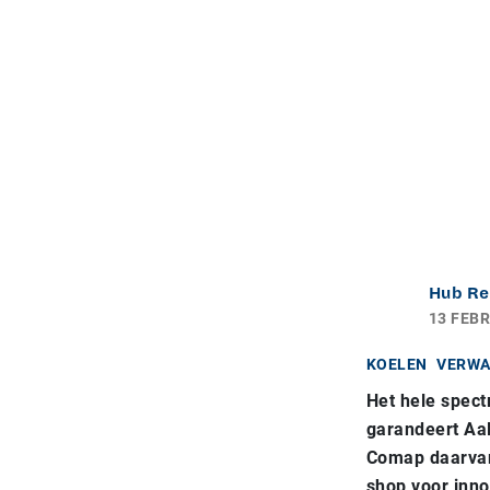
Hub Re
13 FEBR
KOELEN
VERW
Het hele spect
garandeert Aa
Comap daarvan 
shop voor inno