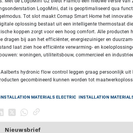
. Met de LogoMini G2 biedt Flamco een nieuwe versie van z
gsonderstation LogoMini, dat is geoptimaliseerd qua funct
egelmodus. Tot slot maakt Comap Smart Home het innovatie
gitale oplossing bestaat uit een intelligente thermostaat di
ische koppen zorgt voor een hoog comfort. Alle producten 
e dragen bij aan het efficiënter, energiezuiniger en duurza
tand laat zien hoe efficiënte verwarming- en koeloplossing
bouwen: woningen, utiliteitsbouw, commercieel en industriee
Aalberts hydronic flow control leggen graag persoonlijk uit
 producten gecombineerd kunnen worden tot maatwerkoplos
INSTALLATION MATERIALS ELECTRIC
INSTALLATION MATERIAL
Nieuwsbrief