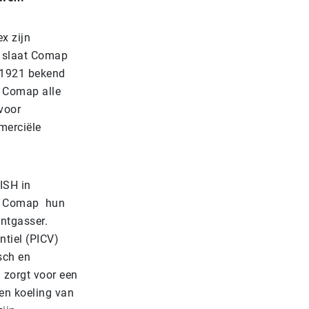
x zijn
n, slaat Comap
s 1921 bekend
n Comap alle
 voor
merciële
ISH in
en Comap hun
ntgasser.
ntiel (PICV)
sch en
 zorgt voor een
en koeling van