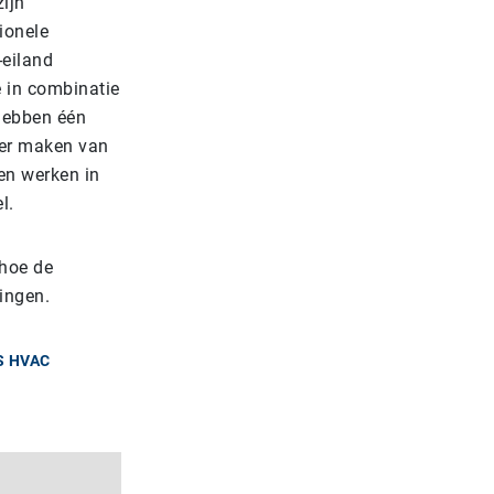
ijn
ionele
-eiland
e in combinatie
hebben één
mer maken van
en werken in
l.
 hoe de
singen.
S HVAC