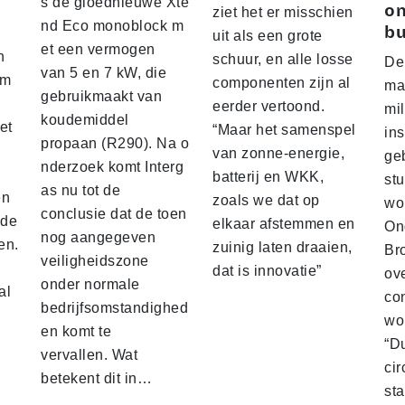
s de gloednieuwe Xte
on
ziet het er misschien
nd Eco monoblock m
bu
uit als een grote
et een vermogen
n
schuur, en alle losse
De
van 5 en 7 kW, die
am
componenten zijn al
ma
gebruikmaakt van
eerder vertoond.
mil
koudemiddel
et
“Maar het samenspel
ins
propaan (R290). Na o
van zonne-energie,
ge
nderzoek komt Interg
batterij en WKK,
stu
as nu tot de
en
zoals we dat op
wo
conclusie dat de toen
nde
elkaar afstemmen en
On
nog aangegeven
en.
zuinig laten draaien,
Br
veiligheidszone
dat is innovatie”
ove
onder normale
al
co
bedrijfsomstandighed
wo
en komt te
“D
vervallen. Wat
cir
betekent dit in…
st