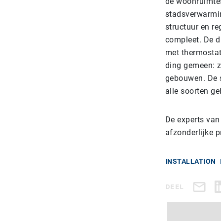
de woonruimtes
stadsverwarmin
structuur en r
compleet. De di
met thermostat
ding gemeen: z
gebouwen. De s
alle soorten ge
De experts van 
afzonderlijke
INSTALLATION
DEEL