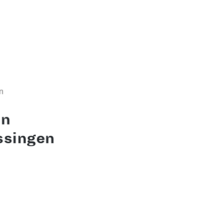
n
en
ssingen