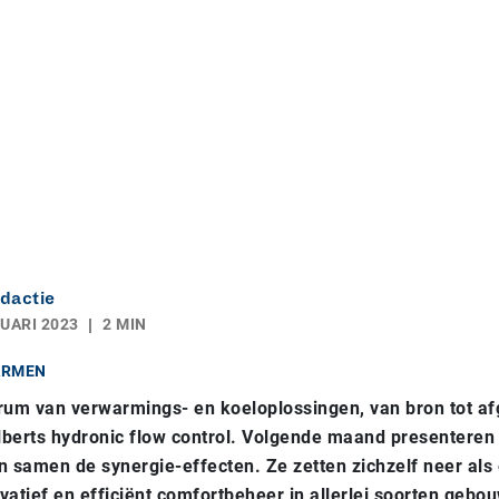
dactie
UARI 2023
2 MIN
ARMEN
rum van verwarmings- en koeloplossingen, van bron tot afg
lberts hydronic flow control. Volgende maand presenteren
samen de synergie-effecten. Ze zetten zichzelf neer als
vatief en efficiënt comfortbeheer in allerlei soorten gebo