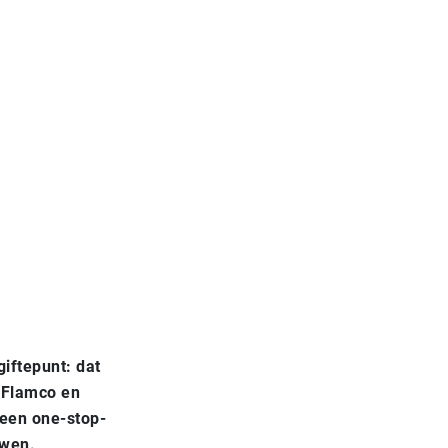
iftepunt: dat
 Flamco en
 een one-stop-
uwen.