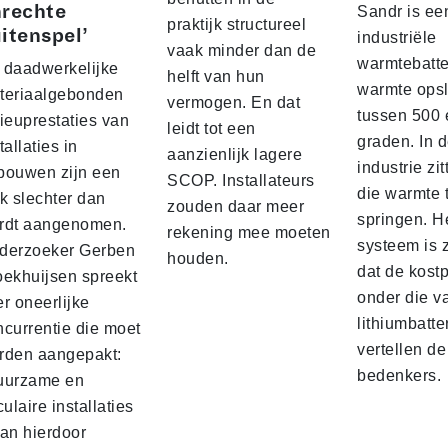
rechte
Sandr is ee
praktijk structureel
itenspel’
industriële
vaak minder dan de
warmtebatter
 daadwerkelijke
helft van hun
warmte opsl
teriaalgebonden
vermogen. En dat
tussen 500
ieuprestaties van
leidt tot een
graden. In 
tallaties in
aanzienlijk lagere
industrie zi
bouwen zijn een
SCOP. Installateurs
die warmte 
k slechter dan
zouden daar meer
springen. H
rdt aangenomen.
rekening mee moeten
systeem is 
derzoeker Gerben
houden.
dat de kostp
oekhuijsen spreekt
onder die v
r oneerlijke
lithiumbatter
ncurrentie die moet
vertellen de
rden aangepakt:
bedenkers.
uurzame en
culaire installaties
aan hierdoor