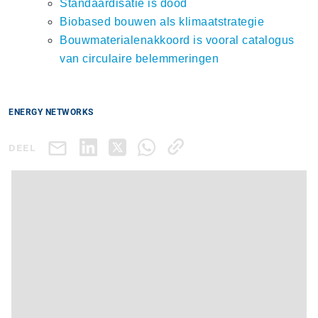
Standaardisatie is dood
Biobased bouwen als klimaatstrategie
Bouw­ma­te­ri­a­len­ak­koord is vooral catalogus
van circulaire be­lem­me­rin­gen
ENERGY NETWORKS
DEEL