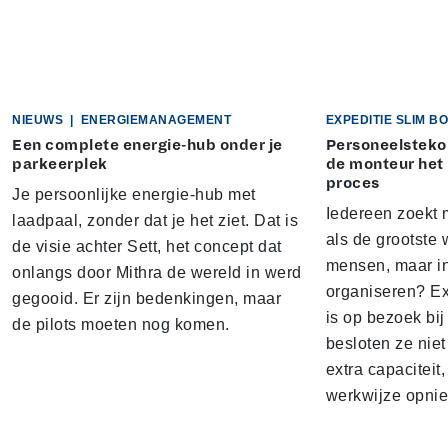
NIEUWS
|
ENERGIEMANAGEMENT
EXPEDITIE SLIM 
Een complete energie-hub onder je
Personeelstekor
parkeerplek
de monteur het
proces
Je persoonlijke energie-hub met
Iedereen zoekt 
laadpaal, zonder dat je het ziet. Dat is
als de grootste w
de visie achter Sett, het concept dat
mensen, maar i
onlangs door Mithra de wereld in werd
organiseren? E
gegooid. Er zijn bedenkingen, maar
is op bezoek bi
de pilots moeten nog komen.
besloten ze nie
extra capacitei
werkwijze opnie