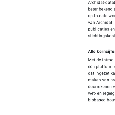
Archidat-data
beter bekend a
up-to-date wo
van Archidat.
publicaties e
stichtingskos
Alle kerncijfe
Met de introd
één platform 
dat ingezet k
maken van pro
doorrekenen v
wet- en regel
biobased bou