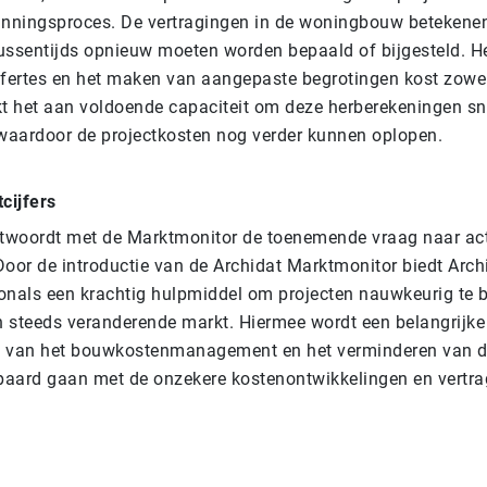
lanningsproces. De vertragingen in de woningbouw betekene
ssentijds opnieuw moeten worden bepaald of bijgesteld. H
fertes en het maken van aangepaste begrotingen kost zowel 
t het aan voldoende capaciteit om deze herberekeningen sne
, waardoor de projectkosten nog verder kunnen oplopen.
cijfers
twoordt met de Marktmonitor de toenemende vraag naar ac
 Door de introductie van de Archidat Marktmonitor biedt Arch
nals een krachtig hulpmiddel om projecten nauwkeurig te b
n steeds veranderende markt. Hiermee wordt een belangrijke 
n van het bouwkostenmanagement en het verminderen van de
gepaard gaan met de onzekere kostenontwikkelingen en vertra