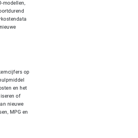
D-modellen,
voortdurend
wkostendata
 nieuwe
erncijfers op
 hulpmiddel
osten en het
iseren of
van nieuwe
isen, MPG en