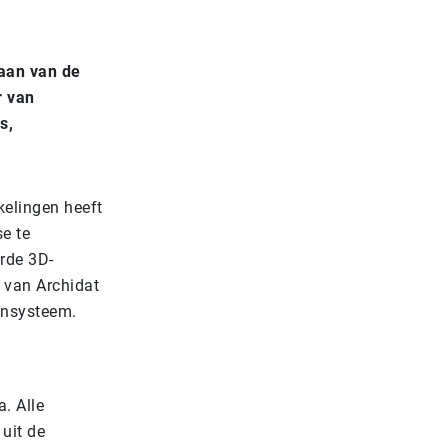
 aan van de
r van
s,
elingen heeft
e te
erde 3D-
 van Archidat
ensysteem.
. Alle
uit de