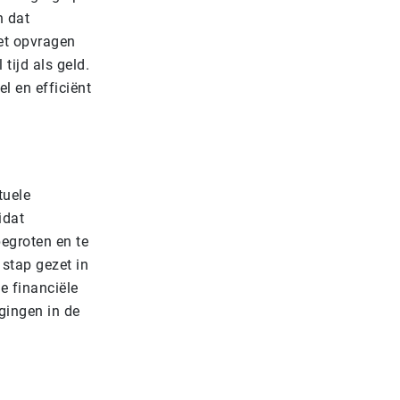
n dat
et opvragen
tijd als geld.
l en efficiënt
tuele
idat
egroten en te
stap gezet in
 financiële
gingen in de