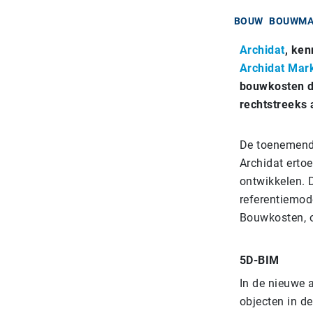
BOUW
BOUWMA
Archidat
, ken
Archidat Mar
bouwkosten d
rechtstreeks 
De toenemende
Archidat erto
ontwikkelen. 
referentiemod
Bouwkosten, o
5D-BIM
In de nieuwe 
objecten in d