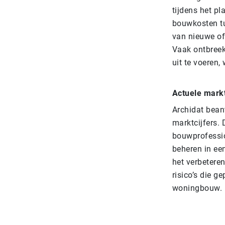
tijdens het p
bouwkosten tu
van nieuwe of
Vaak ontbreek
uit te voeren
Actuele markt
Archidat bean
marktcijfers.
bouwprofessio
beheren in ee
het verbetere
risico’s die 
woningbouw.