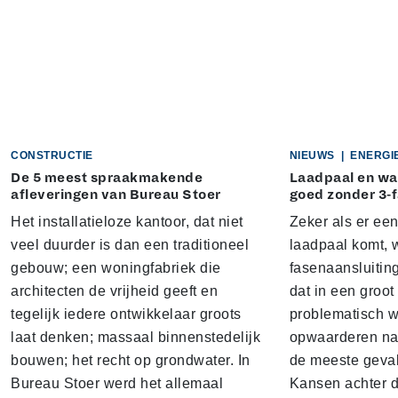
CONSTRUCTIE
NIEUWS
|
ENERGI
De 5 meest spraakmakende
Laadpaal en w
afleveringen van Bureau Stoer
goed zonder 3-f
Het installatieloze kantoor, dat niet
Zeker als er e
veel duurder is dan een traditioneel
laadpaal komt, 
gebouw; een woningfabriek die
fasenaansluiting
architecten de vrijheid geeft en
dat in een groo
tegelijk iedere ontwikkelaar groots
problematisch w
laat denken; massaal binnenstedelijk
opwaarderen naa
bouwen; het recht op grondwater. In
de meeste gevall
Bureau Stoer werd het allemaal
Kansen achter d