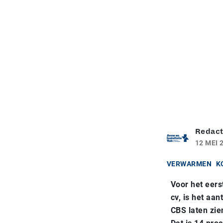
Redact
12 MEI 
VERWARMEN
K
Voor het eers
cv, is het aa
CBS laten zie