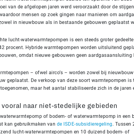
roei van de afgelopen jaren werd veroorzaakt door de stijge
 waardoor mensen op zoek gingen naar manieren om aardga
zowel in nieuwbouw als in bestaande gebouwen geplaatst 
hte lucht-waterwarmtepompen is een steeds groter gedeelt
42 procent. Hybride warmtepompen worden uitsluitend gepla
bouwen, omdat nieuwe gebouwen geen aardgasaansluiting 
rmtepompen – ofwel airco’s – worden zowel bij nieuwbouw 
uw geplaatst. De verkoop van deze soort warmtepompen is 
toegenomen, maar het aantal stabiliseerde zich in de jaren 
 vooral naar niet-stedelijke gebieden
t-waterwarmtepomp of bodem- of waterwarmtepomp in een 
st kan gebruikmaken van
de ISDE-subsidieregeling
. Tussen
uizend lucht-waterwarmtepompen en 10 duizend bodem- of