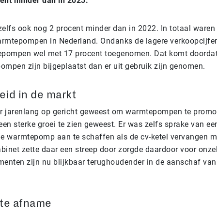
cent minder dan in 2023.
 zelfs ook nog 2 procent minder dan in 2022.
In totaal waren
armtepompen in Nederland. Ondanks de lagere verkoopcijfers
epompen wel met 17 procent toegenomen. Dat komt doordat
mpen zijn bijgeplaatst dan er uit gebruik zijn genomen.
id in de markt
 er jarenlang op gericht geweest om warmtepompen te promot
en sterke groei te zien geweest. Er was zelfs sprake van een
e warmtepomp aan te schaffen als de cv-ketel vervangen m
abinet zette daar een streep door zorgde daardoor voor onze
enten zijn nu blijkbaar terughoudender in de aanschaf van
.
ste afname