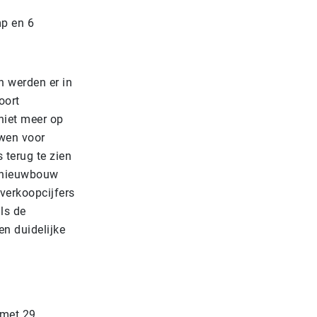
p en 6
 werden er in
oort
iet meer op
wen voor
is terug te zien
e nieuwbouw
verkoopcijfers
ls de
n duidelijke
 met 29