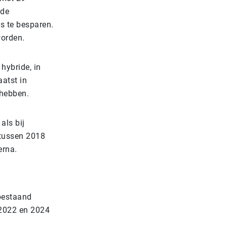
nde
s te besparen.
worden.
e
hybride
, in
atst in
hebben.
als bij
tussen 2018
erna.
bestaand
 2022 en 2024