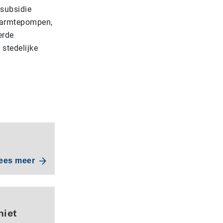
subsidie
warmtepompen,
erde
stedelijke
ees meer
niet