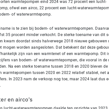
oorten warmtepompen eind 2024 was 72 procent een lucht-
mp, ofwel een airco, 22 procent een lucht-waterwarmtepom
bodem- of waterwarmtepomp.
fname is te zien bij bodem- of waterwarmtepompen. Daarvan
fst 35 procent minder verkocht. De sterke toename van dit s
 kwam doordat sinds halverwege 2018 nieuwe gebouwen n
et mogen worden aangesloten. Dat betekent dat deze gebou
hankelijk zijn van een
warmtenet of een warmtepomp
. Dit 
cijfers van bodem- of waterwarmtepompen, die vooral in d
den. Na een sterke toename tussen 2018 en 2020 bleven de 
n warmtepompen tussen 2020 en 2022 relatief stabiel, net a
ers. In 2023 nam de verkoop nog toe, maar 2024 laat dus ee
.
er en airco’s
an lucht-waterwarmtepompen daalde ten opzichte van 2023