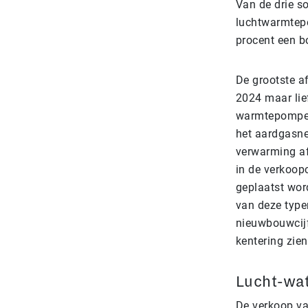
Van de drie s
luchtwarmtepo
procent een 
De grootste a
2024 maar lie
warmtepompen
het aardgasn
verwarming af
in de verkoop
geplaatst wor
van deze type
nieuwbouwcijf
kentering zien
Lucht-wat
De verkoop v