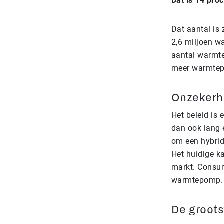
Dat is 14 pro
Dat aantal is
2,6 miljoen w
aantal warmt
meer warmtepo
Onzekerhe
Het beleid is
dan ook lang e
om een hybrid
Het huidige k
markt. Consum
warmtepomp
De groot