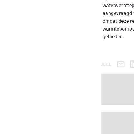
waterwarmtepo
aangevraagd 
omdat deze re
warmtepompen 
gebieden.
DEEL