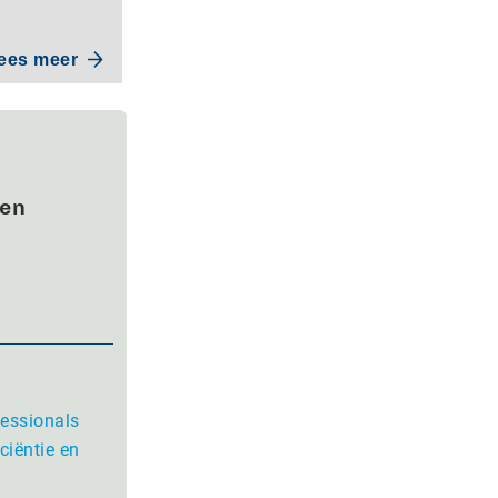
ees meer
wen
fessionals
ciëntie en