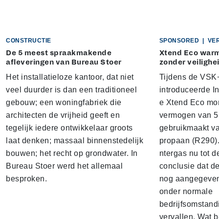
CONSTRUCTIE
SPONSORED
|
VE
De 5 meest spraakmakende
Xtend Eco war
afleveringen van Bureau Stoer
zonder veilighe
Het installatieloze kantoor, dat niet
Tijdens de VSK+
veel duurder is dan een traditioneel
introduceerde I
gebouw; een woningfabriek die
e Xtend Eco mo
architecten de vrijheid geeft en
vermogen van 5 
tegelijk iedere ontwikkelaar groots
gebruikmaakt v
laat denken; massaal binnenstedelijk
propaan (R290).
bouwen; het recht op grondwater. In
ntergas nu tot d
Bureau Stoer werd het allemaal
conclusie dat d
besproken.
nog aangegeven
onder normale
bedrijfsomstand
vervallen. Wat b