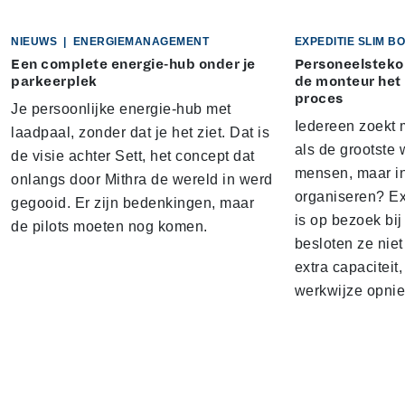
NIEUWS
|
ENERGIEMANAGEMENT
EXPEDITIE SLIM 
Een complete energie-hub onder je
Personeelstekor
parkeerplek
de monteur het
proces
Je persoonlijke energie-hub met
Iedereen zoekt 
laadpaal, zonder dat je het ziet. Dat is
als de grootste w
de visie achter Sett, het concept dat
mensen, maar i
onlangs door Mithra de wereld in werd
organiseren? E
gegooid. Er zijn bedenkingen, maar
is op bezoek bi
de pilots moeten nog komen.
besloten ze nie
extra capacitei
werkwijze opnie