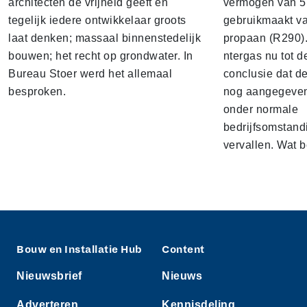
architecten de vrijheid geeft en
vermogen van 5 
tegelijk iedere ontwikkelaar groots
gebruikmaakt v
laat denken; massaal binnenstedelijk
propaan (R290).
bouwen; het recht op grondwater. In
ntergas nu tot d
Bureau Stoer werd het allemaal
conclusie dat d
besproken.
nog aangegeven
onder normale
bedrijfsomstand
vervallen. Wat b
Bouw en Installatie Hub
Content
Nieuwsbrief
Nieuws
Adverteren
Kennisdeling