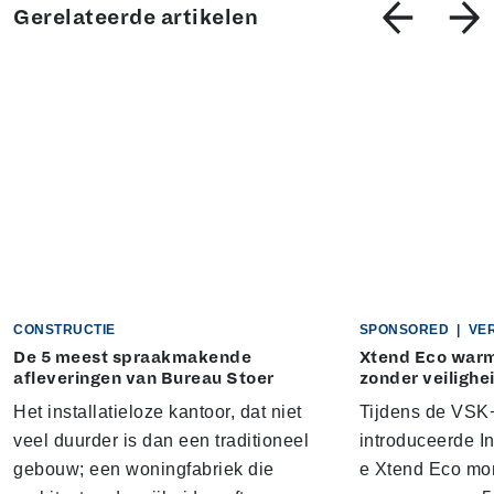
Gerelateerde artikelen
CONSTRUCTIE
SPONSORED
|
VE
De 5 meest spraakmakende
Xtend Eco war
afleveringen van Bureau Stoer
zonder veilighe
Het installatieloze kantoor, dat niet
Tijdens de VSK+
veel duurder is dan een traditioneel
introduceerde I
gebouw; een woningfabriek die
e Xtend Eco mo