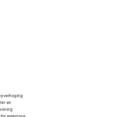
cyverhoging
ter en
-woning
sche weergave