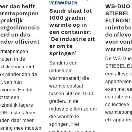
VERWARMEN
er dan helft
WS-DUO 
Sandr slaat tot
armtepompen
STIEBEL
1000 graden
 praktijk
ELTRON:
warmte op in
ergedimensio
ruimtebe
een container:
erd en dus
de afleve
'De industrie zit
nder efficiënt
voor cen
er om te
warmtep
rmtepompen
springen'
De WS-Duo
nutten in de
Sandr is een
STIEBEL E
ktijk structureel
industriële
een aflever
ak minder dan de
warmtebatterij die
appartemen
ft van hun
warmte opslaat
exen met e
rmogen. En dat
tussen 500 en 1000
centrale en
dt tot een
graden. In de
collectieve
zienlijk lagere
industrie zitten ze om
warmtepomp
OP. Installateurs
die warmte te
elk appart
uden daar meer
springen. Het
kening mee moeten
systeem is zo simpel