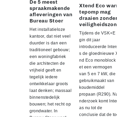
De 5 meest
Xtend Eco wa
spraakmakende
tepomp mag
afleveringen van
draaien zonde
Bureau Stoer
veiligheidszo
Het installatieloze
Tijdens de VSK+E
kantoor, dat niet veel
gin dit jaar
duurder is dan een
introduceerde Inte
traditioneel gebouw;
s de gloednieuwe 
een woningfabriek
nd Eco monoblock
die architecten de
et een vermogen
vrijheid geeft en
van 5 en 7 kW, die
tegelijk iedere
gebruikmaakt van
ontwikkelaar groots
koudemiddel
laat denken; massaal
propaan (R290). N
binnenstedelijk
nderzoek komt Inte
bouwen; het recht op
as nu tot de
grondwater. In
conclusie dat de t