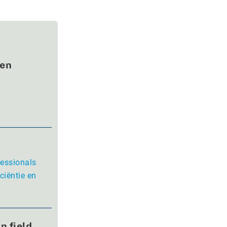
wen
fessionals
ciëntie en
n field