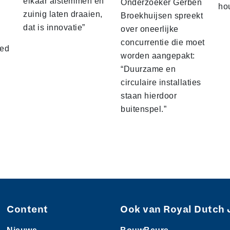
elkaar afstemmen en
Onderzoeker Gerben
ho
zuinig laten draaien,
Broekhuijsen spreekt
dat is innovatie”
over oneerlijke
concurrentie die moet
hed
worden aangepakt:
“Duurzame en
circulaire installaties
staan hierdoor
buitenspel.”
Content
Ook van Royal Dutch 