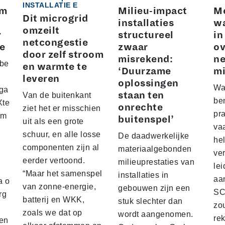
INSTALLATIE E
rm
Milieu-impact
Me
Dit microgrid
installaties
w
omzeilt
r
structureel
in
netcongestie
ne
zwaar
ov
door zelf stroom
misrekend:
ne
 be
en warmte te
‘Duurzame
mi
leveren
oplossingen
Wa
rga
staan ten
Van de buitenkant
be
Xte
onrechte
ziet het er misschien
pra
 m
buitenspel’
uit als een grote
va
schuur, en alle losse
De daadwerkelijke
hel
componenten zijn al
materiaalgebonden
ve
eerder vertoond.
milieuprestaties van
lei
“Maar het samenspel
installaties in
aan
a o
van zonne-energie,
gebouwen zijn een
SC
rg
batterij en WKK,
stuk slechter dan
zo
zoals we dat op
wordt aangenomen.
re
oen