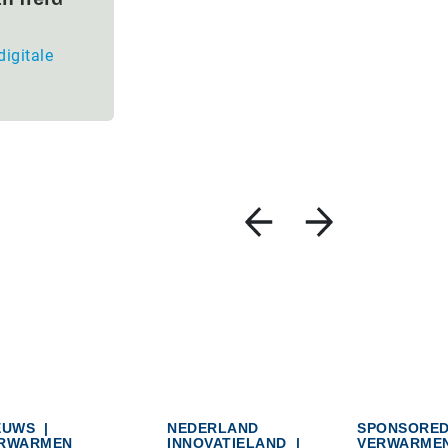
digitale
EUWS
|
NEDERLAND
SPONSORE
RWARMEN
INNOVATIELAND
|
VERWARME