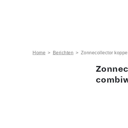
Home
>
Berichten
>
Zonnecollector kopp
Zonnec
combi