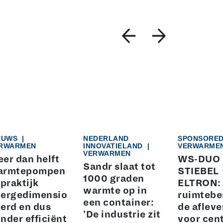
EUWS
|
NEDERLAND
SPONSORE
RWARMEN
INNOVATIELAND
|
VERWARME
VERWARMEN
er dan helft
WS-DUO 
Sandr slaat tot
armtepompen
STIEBEL
1000 graden
 praktijk
ELTRON:
warmte op in
ergedimensio
ruimtebe
een container:
erd en dus
de afleve
'De industrie zit
nder efficiënt
voor cen