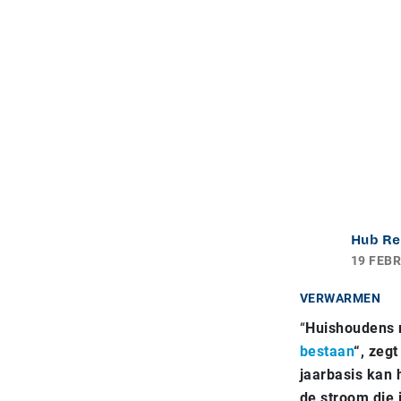
Hub Re
19 FEBR
VERWARMEN
“
Huishoudens 
bestaan
“, zeg
jaarbasis kan
de stroom die