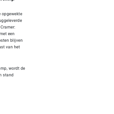
e opgewekte
ruggeleverde
. Cramer:
 met een
sten blijven
st van het
omp, wordt de
in stand