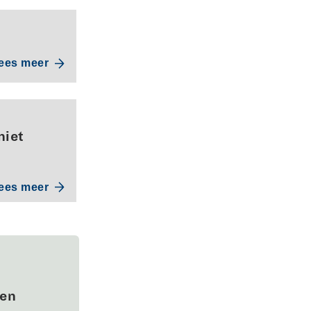
ees meer
niet
ees meer
wen