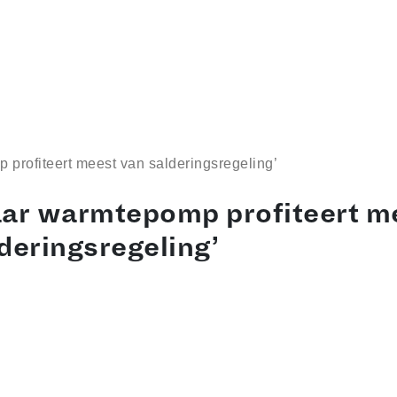
profiteert meest van salderingsregeling’
aar warmtepomp profiteert m
deringsregeling’