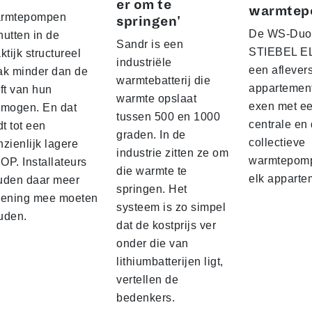
er om te
warmtep
rmtepompen
springen'
De WS-Duo
nutten in de
Sandr is een
STIEBEL E
ktijk structureel
industriële
een aflever
ak minder dan de
warmtebatterij die
appartemen
ft van hun
warmte opslaat
exen met e
rmogen. En dat
tussen 500 en 1000
centrale en
dt tot een
graden. In de
collectieve
zienlijk lagere
industrie zitten ze om
warmtepomp
OP. Installateurs
die warmte te
elk appart
uden daar meer
springen. Het
kening mee moeten
systeem is zo simpel
uden.
dat de kostprijs ver
onder die van
lithiumbatterijen ligt,
vertellen de
bedenkers.