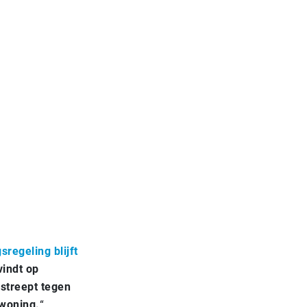
sregeling blijft
vindt op
streept tegen
 woning.
“