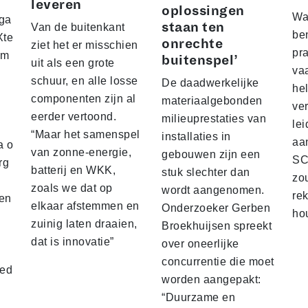
leveren
oplossingen
Wa
rga
staan ten
Van de buitenkant
be
Xte
onrechte
ziet het er misschien
pra
 m
buitenspel’
uit als een grote
va
schuur, en alle losse
De daadwerkelijke
hel
componenten zijn al
materiaalgebonden
ve
eerder vertoond.
milieuprestaties van
lei
“Maar het samenspel
installaties in
aan
a o
van zonne-energie,
gebouwen zijn een
SC
rg
batterij en WKK,
stuk slechter dan
zo
zoals we dat op
wordt aangenomen.
re
oen
elkaar afstemmen en
Onderzoeker Gerben
ho
zuinig laten draaien,
Broekhuijsen spreekt
dat is innovatie”
over oneerlijke
concurrentie die moet
hed
worden aangepakt:
“Duurzame en