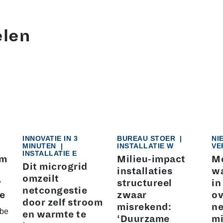
elen
INNOVATIE IN 3
BUREAU STOER
|
NI
MINUTEN
|
INSTALLATIE W
VE
INSTALLATIE E
rm
Milieu-impact
Me
Dit microgrid
installaties
w
omzeilt
r
structureel
in
netcongestie
ne
zwaar
ov
door zelf stroom
misrekend:
ne
 be
en warmte te
‘Duurzame
mi