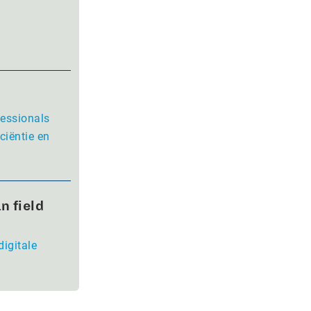
fessionals
ciëntie en
n field
digitale