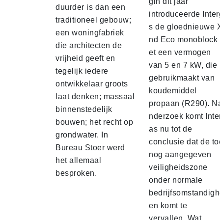
gin dit jaar
duurder is dan een
introduceerde Inte
traditioneel gebouw;
s de gloednieuwe 
een woningfabriek
nd Eco monoblock
die architecten de
et een vermogen
vrijheid geeft en
van 5 en 7 kW, die
tegelijk iedere
gebruikmaakt van
ontwikkelaar groots
koudemiddel
laat denken; massaal
propaan (R290). N
binnenstedelijk
nderzoek komt Inte
bouwen; het recht op
as nu tot de
grondwater. In
conclusie dat de t
Bureau Stoer werd
nog aangegeven
het allemaal
veiligheidszone
besproken.
onder normale
bedrijfsomstandig
en komt te
vervallen. Wat