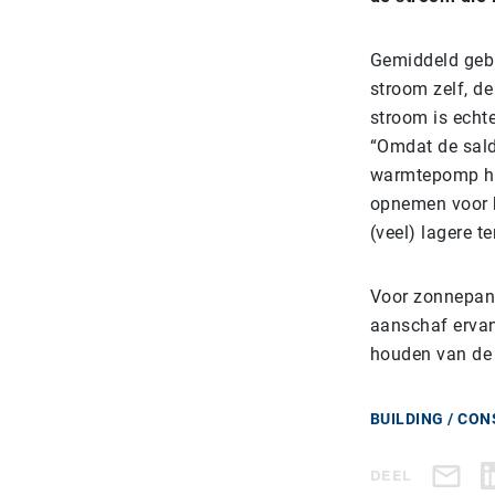
Gemiddeld gebr
stroom zelf, de
stroom is echte
“Omdat de sald
warmtepomp hun
opnemen voor h
(veel) lagere 
Voor zonnepane
aanschaf ervan 
houden van de 
BUILDING / CO
DEEL