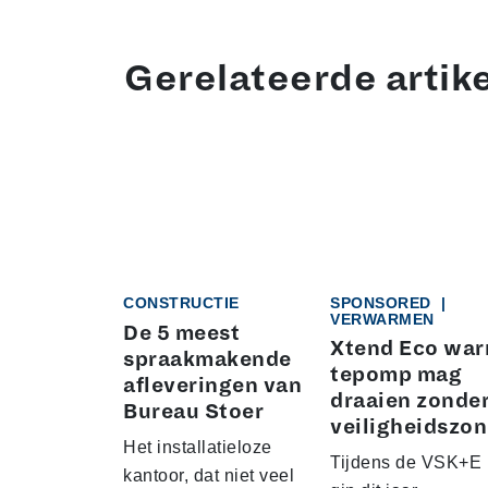
Gerelateerde artik
CONSTRUCTIE
SPONSORED
|
VERWARMEN
De 5 meest
Xtend Eco wa
spraakmakende
tepomp mag
afleveringen van
draaien zonde
Bureau Stoer
veiligheidszo
Het installatieloze
Tijdens de VSK+E
kantoor, dat niet veel