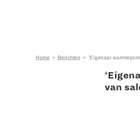
Home
>
Berichten
>
‘Eigenaar warmtepomp 
‘Eigen
van sal