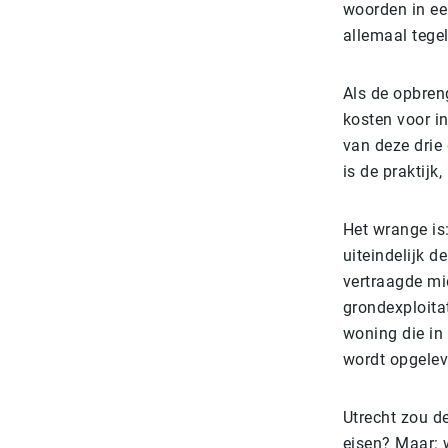
woorden in een
allemaal tege
Als de opbren
kosten voor in
van deze drie 
is de praktijk
Het wrange is
uiteindelijk 
vertraagde mi
grondexploitat
woning die in
wordt opgelev
Utrecht zou d
eisen? Maar: w