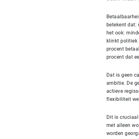
Betaalbaarhei
betekent dat:
het ook: mínd
klinkt politie
procent betaal
procent dat e
Dat is geen c
ambitie. De g
actieve regis
flexibiliteit 
Dit is cruciaa
met alleen wo
worden georga