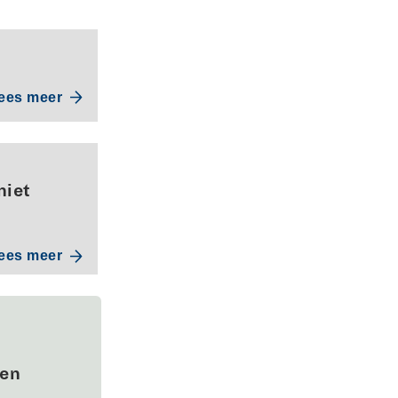
ees meer
niet
ees meer
wen