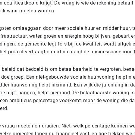
 coalitieakkoord krijgt. De vraag is wie de rekening betaalt 
lijk waar moeten worden.
gsten omlaaggaan door meer sociale huur en middenhuur, te
frastructuur, water, groen en energie hoog blijven, gebeurt 
dingen: de gemeente legt fors bij, de kwaliteit wordt uitgeklee
, het project vertraagt omdat niemand de businesscase rond k
: beleid dat bedoeld is om betaalbaarheid te vergroten, bena
de doelgroep. Een niet-gebouwde sociale huurwoning helpt n
ddenhuurwoning helpt niemand. Een wijk die jarenlang in d
ie blijft hangen, helpt niemand. De betaalbaarste woning is
 een ambitieus percentage voorkomt, maar de woning die da
erd.
e vraag moeten omdraaien. Niet: welk percentage kunnen 
elke projecten lopen nu financieel vast, en hoe trekken we d