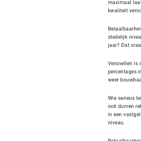
maximaal laat
kwaliteit vers
Betaalbaarhei
stedelijk nive
jaar? Dat vra
Versnellen is
percentages in
weer bouwbaa
Wie serieus b
ook durven re
in een vastge
niveau.
Betaalbaarhei