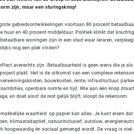
norm zijn, maar een sturingsknop!
n grote gebiedsontwikkelingen voortaan 80 procent betaalba
e huur en 40 procent middelduur. Politiek klinkt dat krachtig
betaalbare woningen zijn in een stad waar leraren, verplee
elijks nog een plek vinden?
ffect averechts zijn. Betaalbaarheid is geen wens die je als
project plakt. Het is de uitkomst van een complexe rekenso
verwervingskosten, bouwkosten, rente, infrastructuur, parke
ambities, openbare ruimte en tijd. Wie aan één knop draait
age, en doet alsof de rest gelijk blijft, sloopt de rekensom.
makkelijke waarheid: op papier kan alles. Je kunt eisen dat
oen, klimaatadaptief, natuurinclusief, autoluw, energieneutra
ch hoogwaardig én sociaal gemengd wordt. De vraag is niet o