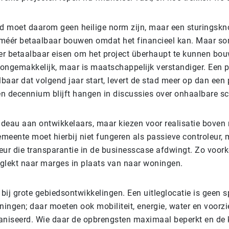
d moet daarom geen heilige norm zijn, maar een sturingsk
 méér betaalbaar bouwen omdat het financieel kan. Maar s
er betaalbaar eisen om het project überhaupt te kunnen bo
k ongemakkelijk, maar is maatschappelijk verstandiger. Een 
baar dat volgend jaar start, levert de stad meer op dan een 
en decennium blijft hangen in discussies over onhaalbare sc
adeau aan ontwikkelaars, maar kiezen voor realisatie boven r
emeente moet hierbij niet fungeren als passieve controleur, 
seur die transparantie in de businesscase afdwingt. Zo voor
weglekt naar marges in plaats van naar woningen.
l bij grote gebiedsontwikkelingen. Een uitleglocatie is geen 
ningen; daar moeten ook mobiliteit, energie, water en voorz
niseerd. Wie daar de opbrengsten maximaal beperkt en de 