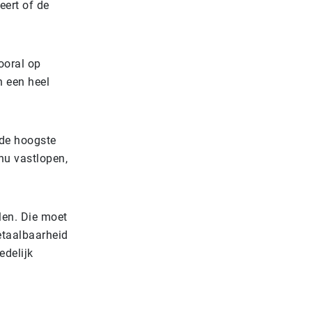
eert of de
ooral op
n een heel
 de hoogste
nu vastlopen,
len. Die moet
etaalbaarheid
edelijk