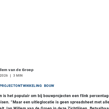
llem van de Groep
 2026
3 MIN
PROJECTONTWIKKELING
BOUW
en is het populair om bij bouwprojecten een flink percenta
isen. “Maar een uitleglocatie is geen spreadsheet met all
elt Jan Willem van de Groep in deze Zichtlijnen. Betaalba