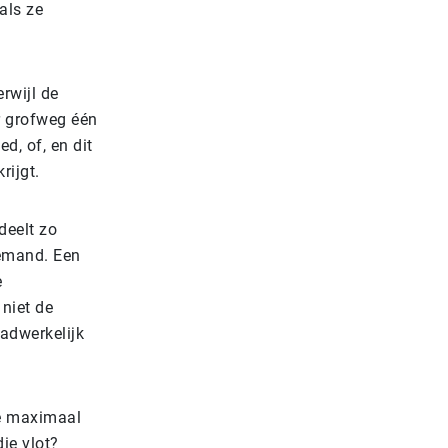
als ze
rwijl de
er grofweg één
d, of, en dit
rijgt.
deelt zo
iemand. Een
e
 niet de
adwerkelijk
we maximaal
ie vlot?