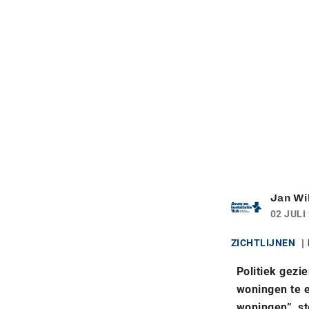
Jan Wi
02 JULI
ZICHTLIJNEN
Politiek gezi
woningen te e
woningen”, st