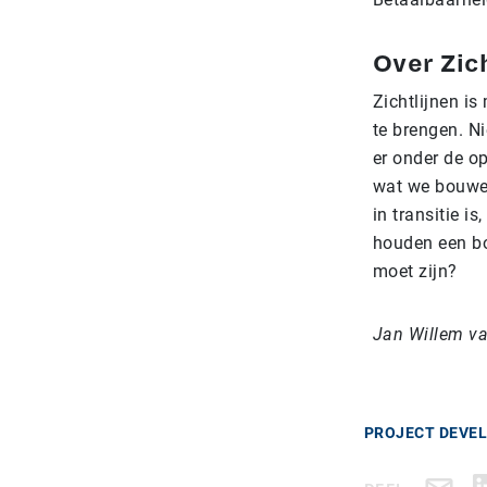
Over Zic
Zichtlijnen i
te brengen. Ni
er onder de o
wat we bouwen
in transitie 
houden een bo
moet zijn?
Jan Willem v
PROJECT DEVE