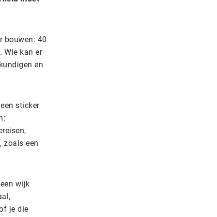
ar bouwen: 40
. Wie kan er
gkundigen en
 een sticker
m:
ereisen,
, zoals een
 een wijk
al,
f je die