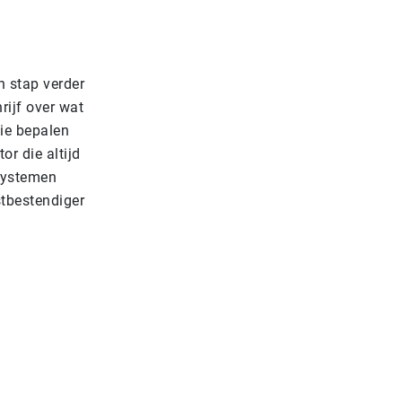
n stap verder
rijf over wat
ie bepalen
r die altijd
 systemen
stbestendiger