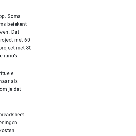
nop. Soms
oms betekent
uwen. Dat
project met 60
project met 80
enario’s.
ituele
maar als
kom je dat
spreadsheet
ieningen
kosten