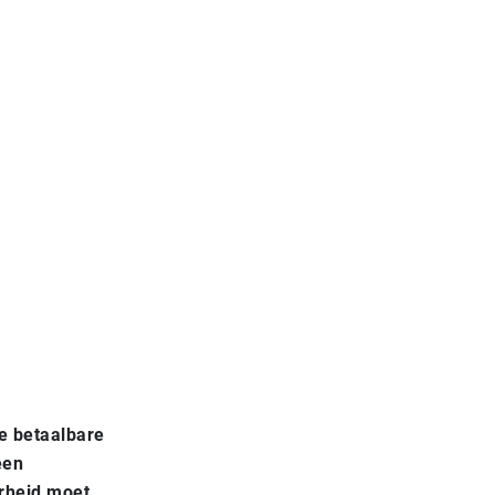
ge betaalbare
een
arheid moet