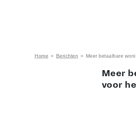
Home
>
Berichten
>
Meer betaalbare woni
Meer b
voor h