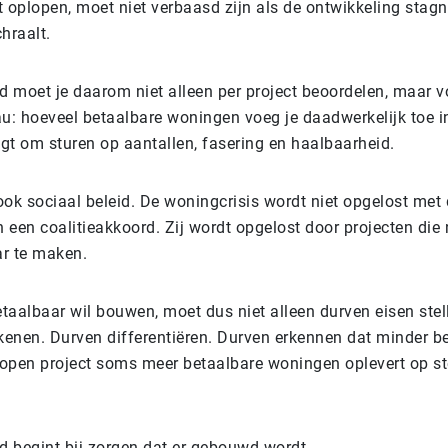
 oplopen, moet niet verbaasd zijn als de ontwikkeling stagn
chraalt.
d moet je daarom niet alleen per project beoordelen, maar v
au: hoeveel betaalbare woningen voeg je daadwerkelijk toe i
agt om sturen op aantallen, fasering en haalbaarheid.
 ook sociaal beleid. De woningcrisis wordt niet opgelost met
 een coalitieakkoord. Zij wordt opgelost door projecten die 
r te maken.
etaalbaar wil bouwen, moet dus niet alleen durven eisen stel
kenen. Durven differentiëren. Durven erkennen dat minder b
lopen project soms meer betaalbare woningen oplevert op st
d begint bij zorgen dat er gebouwd wordt.